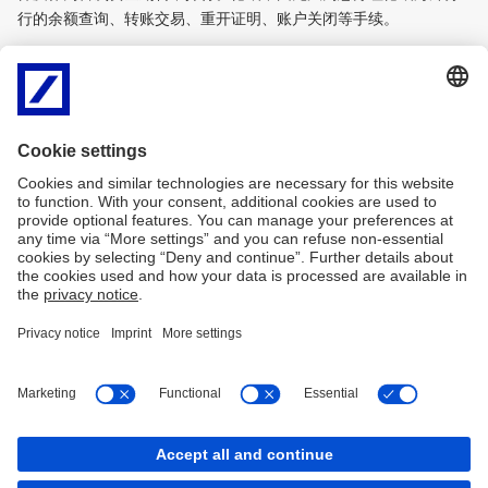
行的余额查询、转账交易、重开证明、账户关闭等手续。
关于已开立的留学保证金账户的相关业务办理，请参见德银德国留
学保证金账户官方网站的介绍，并直接与德银德国学生中心进行联
系。
请注意，德银德国目前也已停止办理留学保证金账户的新开立业
务。
如您仍想延用原德银德国的个人账户进行新的签证申请，请务
必先与德银德国学生中心确认您账户的状态是否允许操作。
德银德国留学保证金账户官方网站如下：
https://www.deutsche-bank.de/pfb/content/pk-konto-und-karte-
international-students.html?pfb_tab=34880-34883
2022年8月15日
印记
法律声明
Cookies